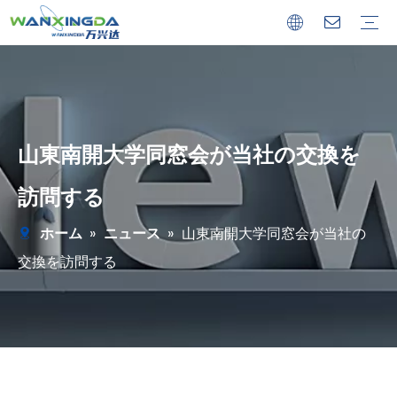
カスタマ製品
一般製品
山東南開大学同窓会が当社の交換を
訪問する
ホーム
»
ニュース
»
山東南開大学同窓会が当社の
交換を訪問する