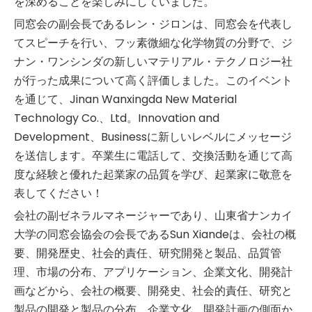
を深めることを楽しみにしていました。
同窓会の副会長であるレン・ジロンは、同窓会を代表し
てスピーチを行い、フッ素微細な化学物質の分野で、ジ
ナン・ワンシンダの新しいマテリアル・テクノロジー社
が行った成果について高く評価しました。このイベント
を通じて、Jinan Wanxingda New Material
Technology Co.、Ltd。Innovation and
Development、Businessに新しいレベルにメッセージ
を送信します。卒業生に電話して、交換活動を通じて高
度な経験と優れた起業家の品質を学び、起業家に敬意を
表してください！
会社の副ゼネラルマネージャーであり、山東省ナンカイ
大学の同窓会協会の会長であるSun Xiandeは、会社の概
要、開発歴史、社会的責任、研究開発と製品、品質管
理、市場の分布、アプリケーション、企業文化、開発計
画などから、会社の概要、開発史、社会的責任、研究と
製品の開発と製品の分布、企業文化、開発計画の側面か